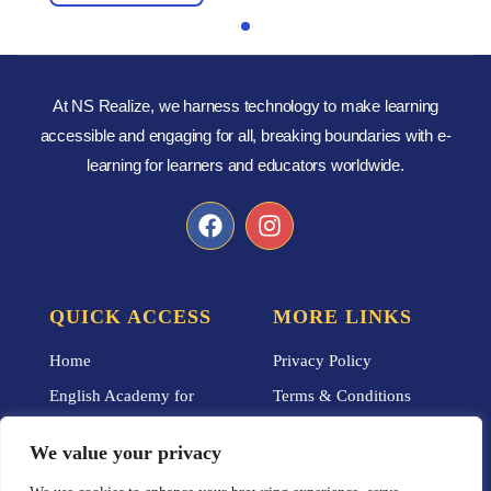
At NS Realize, we harness technology to make learning
accessible and engaging for all, breaking boundaries with e-
learning for learners and educators worldwide.
QUICK ACCESS
MORE LINKS
Home
Privacy Policy
English Academy for
Terms & Conditions
Adults
Careers
We value your privacy
Blog
Social Responsibility