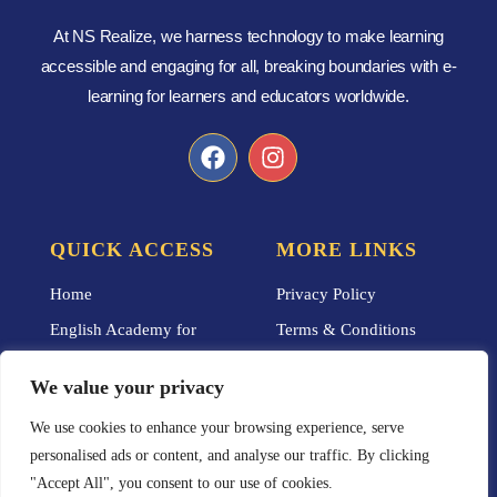
At NS Realize, we harness technology to make learning
accessible and engaging for all, breaking boundaries with e-
learning for learners and educators worldwide.
QUICK ACCESS
MORE LINKS
Home
Privacy Policy
English Academy for
Terms & Conditions
Adults
Careers
We value your privacy
Blog
Social Responsibility
We use cookies to enhance your browsing experience, serve
About
What We Do
personalised ads or content, and analyse our traffic. By clicking
Contact
Who We Are
"Accept All", you consent to our use of cookies.