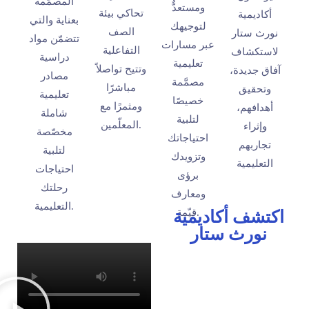
المصمَّمة
ومستعدٌّ
تحاكي بيئة
أكاديمية
بعناية والتي
لتوجيهك
الصف
نورث ستار
تتضمّن مواد
عبر مسارات
التفاعلية
لاستكشاف
دراسية
تعليمية
وتتيح تواصلاً
آفاق جديدة،
مصادر
مصمَّمة
مباشرًا
وتحقيق
تعليمية
خصيصًا
ومثمرًا مع
أهدافهم،
شاملة
لتلبية
المعلّمين.
وإثراء
مخصّصة
احتياجاتك
تجاربهم
لتلبية
وتزويدك
التعليمية
احتياجات
برؤى
رحلتك
ومعارف
التعليمية.
قيّمة.
اكتشف أكاديمية
نورث ستار