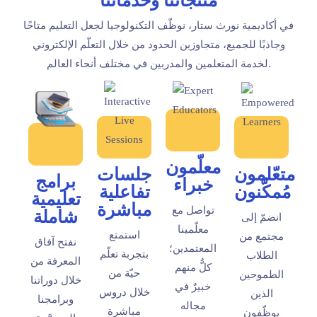
منتجاتنا وخدماتنا
في أكاديمية نورث ستار، نوظّف التكنولوجيا لجعل التعليم متاحًا
وجاذبًا للجميع، متجاوزين الحدود من خلال التعلّم الإلكتروني
لخدمة المتعلمين والمدربين في مختلف أنحاء العالم.
معلّمون
متعّلمون
جلسات
برامج
خبراء
مُمكَّنون
تفاعلية
تعليمية
مباشرة
تواصل مع
شاملة
انضمّ إلى
معلّمينا
استمتع
مجتمع من
نفتح آفاق
المعتمدين؛
بتجربة تعلّم
الطلاب
المعرفة من
كلٌّ منهم
حيّة من
الطموحين
خلال دوراتنا
خبيرٌ في
خلال دروس
الذين
وبرامجنا
مجاله
مباشرة
يوظّفون